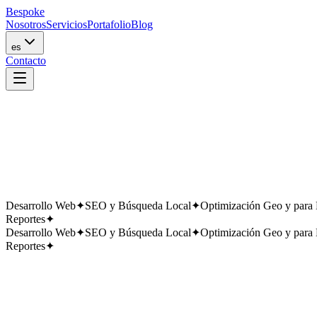
Bespoke
Nosotros
Servicios
Portafolio
Blog
es
Contacto
Desarrollo Web
✦
SEO y Búsqueda Local
✦
Optimización Geo y para
Reportes
✦
Desarrollo Web
✦
SEO y Búsqueda Local
✦
Optimización Geo y para
Reportes
✦