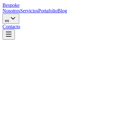
Bespoke
Nosotros
Servicios
Portafolio
Blog
es
Contacto
Desarrollo Web